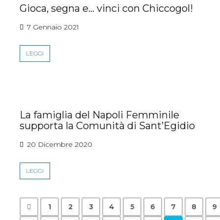
Gioca, segna e… vinci con Chiccogol!
7 Gennaio 2021
LEGGI
La famiglia del Napoli Femminile
supporta la Comunità di Sant’Egidio
20 Dicembre 2020
LEGGI
1
2
3
4
5
6
7
8
9