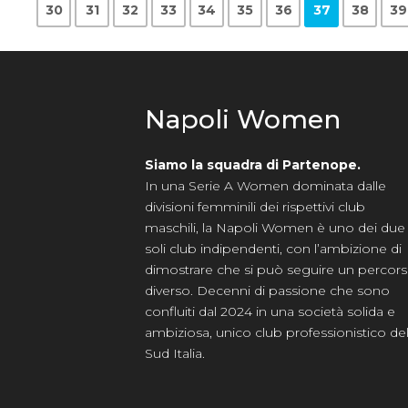
30
31
32
33
34
35
36
37
38
39
Napoli Women
Siamo la squadra di Partenope.
In una Serie A Women dominata dalle
divisioni femminili dei rispettivi club
maschili, la Napoli Women è uno dei due
soli club indipendenti, con l’ambizione di
dimostrare che si può seguire un percor
diverso. Decenni di passione che sono
confluiti dal 2024 in una società solida e
ambiziosa, unico club professionistico de
Sud Italia.