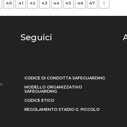
40
41
42
43
44
45
46
47
Seguici
A
CODICE DI CONDOTTA SAFEGUARDING
so
MODELLO ORGANIZZATIVO
SAFEGUARDING
CODICE ETICO
l
REGOLAMENTO STADIO G. PICCOLO