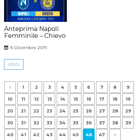
Anteprima Napoli
Femminile – Chievo
6 Dicembre 2019
LEGGI
1
2
3
4
5
6
7
8
9
10
11
12
13
14
15
16
17
18
19
20
21
22
23
24
25
26
27
28
29
30
31
32
33
34
35
36
37
38
39
40
41
42
43
44
45
46
47