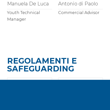
Manuela De Luca
Antonio di Paolo
Youth Technical
Commercial Advisor
Manager
REGOLAMENTI E
SAFEGUARDING
Codice di
Modello
condotta
organizzativo
Safeguarding
Safeguarding
Scarica
Scarica