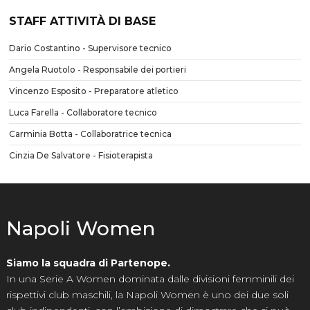
STAFF ATTIVITÀ DI BASE
Dario Costantino - Supervisore tecnico
Angela Ruotolo - Responsabile dei portieri
Vincenzo Esposito - Preparatore atletico
Luca Farella - Collaboratore tecnico
Carminia Botta - Collaboratrice tecnica
Cinzia De Salvatore - Fisioterapista
Napoli Women
Siamo la squadra di Partenope.
In una Serie A Women dominata dalle divisioni femminili dei
rispettivi club maschili, la Napoli Women è uno dei due soli