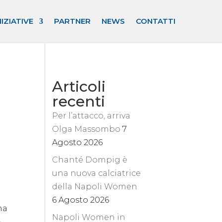
NIZIATIVE
PARTNER
NEWS
CONTATTI
Articoli
recenti
Per l’attacco, arriva
Olga Massombo
7
Agosto 2026
Chanté Dompig è
una nuova calciatrice
della Napoli Women
6 Agosto 2026
ha
Napoli Women in
-