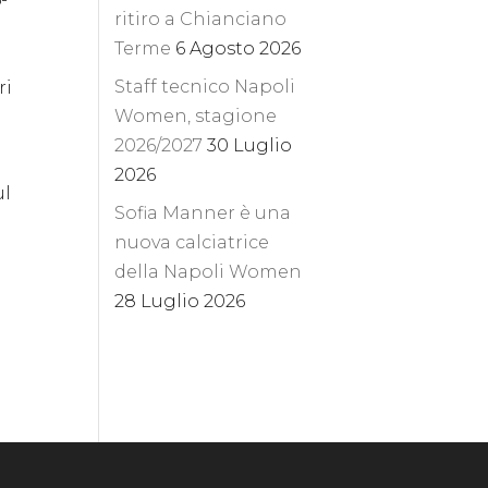
ritiro a Chianciano
Terme
6 Agosto 2026
Staff tecnico Napoli
ri
Women, stagione
2026/2027
30 Luglio
2026
ul
Sofia Manner è una
nuova calciatrice
della Napoli Women
28 Luglio 2026