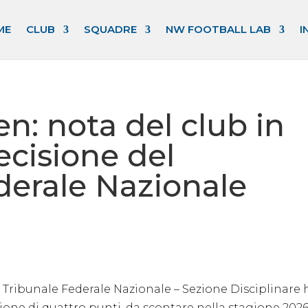
ME
CLUB
SQUADRE
NW FOOTBALL LAB
I
: nota del club in
ecisione del
derale Nazionale
 Tribunale Federale Nazionale – Sezione Disciplinare 
one di quattro punti, da scontare nella stagione 2026