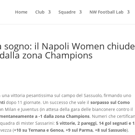
Home
Club
Squadre
NW Football Lab
a sogno: il Napoli Women chiud
1 dalla zona Champions
n una vittoria pesantissima sul campo del Sassuolo, firmando uno
nti
dopo 11 giornate. Un successo che vale il
sorpasso sul Como
on Milan e Juventus (in attesa della gara delle bianconere contro il
entaneamente a -1 dalla zona Champions
. Numeri che certifica
squadra di mister Sassarini:
5 vittorie, 2 pareggi, 14 gol segnati e 
vezza (
+10 su Ternana e Genoa, +9 sul Parma, +8 sul Sassuolo
).