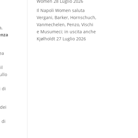
Women
28 Luglio 2026
Il Napoli Women saluta
Vergani, Barker, Hornschuch,
Vanmechelen, Penzo, Vischi
a,
e Musumeci; in uscita anche
enza
Kjølholdt
27 Luglio 2026
rea
il
ullo
 di
 dei
 di