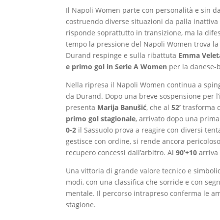
Il Napoli Women parte con personalità e sin da
costruendo diverse situazioni da palla inattiva
risponde soprattutto in transizione, ma la dif
tempo la pressione del Napoli Women trova la
Durand respinge e sulla ribattuta
Emma Veleta
e primo gol in Serie A Women
per la danese-b
Nella ripresa il Napoli Women continua a spin
da Durand. Dopo una breve sospensione per l’inf
presenta
Marija Banušić
, che al
52’
trasforma c
primo gol stagionale
, arrivato dopo una prima
0-2
il Sassuolo prova a reagire con diversi ten
gestisce con ordine, si rende ancora pericolos
recupero concessi dall’arbitro. Al
90’+10
arriva 
Una vittoria di grande valore tecnico e simboli
modi, con una classifica che sorride e con segna
mentale. Il percorso intrapreso conferma le amb
stagione.