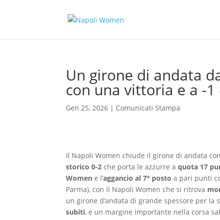
Un girone di andata d
con una vittoria e a -
Gen 25, 2026
|
Comunicati Stampa
Il Napoli Women chiude il girone di andata co
storico 0-2
che porta le azzurre a
quota 17 pu
Women
e l’
aggancio al 7° posto
a pari punti c
Parma), con il Napoli Women che si ritrova
mom
un girone d’andata di grande spessore per la 
subiti
, e un margine importante nella corsa sal