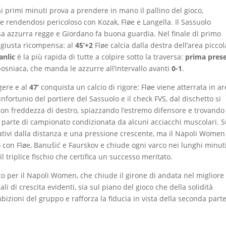
i primi minuti prova a prendere in mano il pallino del gioco,
 e rendendosi pericoloso con Kozak, Fløe e Langella. Il Sassuolo
esa azzurra regge e Giordano fa buona guardia. Nel finale di primo
 giusta ricompensa: al
45’+2
Fløe calcia dalla destra dell’area piccol
nlic
è la più rapida di tutte a colpire sotto la traversa:
prima pres
osniaca, che manda le azzurre all’intervallo avanti
0-1
.
gere e al
47’
conquista un calcio di rigore: Fløe viene atterrata in a
ortunio del portiere del Sassuolo e il check FVS, dal dischetto si
on freddezza di destro, spiazzando l’estremo difensore e trovando 
 parte di campionato condizionata da alcuni acciacchi muscolari. S
tativi dalla distanza e una pressione crescente, ma il Napoli Women
o con Fløe, Banušić e Faurskov e chiude ogni varco nei lunghi minuti
il triplice fischio che certifica un successo meritato.
co per il Napoli Women, che chiude il girone di andata nel migliore
li di crescita evidenti, sia sul piano del gioco che della solidità
izioni del gruppo e rafforza la fiducia in vista della seconda parte